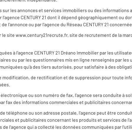
ns sur les annonces et services immobiliers ou des informations 
r l'agence CENTURY 21 dont il dépend géographiquement ou dont 
jet de l'annonce ou par l'agence du Réseau CENTURY 21 concerné
ur le site www.century21recrute.fr, site de recrutement de la ma
ées à l’agence CENTURY 21 Dréano Immobilier par les utilisate
laires ou par les questionnaires mis en ligne renseignés par les
muniquées qu'à des tiers autorisés, pour satisfaire à des obliga
 de modification, de rectification et de suppression pour toute i
uées.
 électronique ou son numéro de fax, l'agence sera conduite à so
par fax des informations commerciales et publicitaires concernan
de téléphone ou son adresse postale, l'agence peut être conduit
ales et publicitaires concernant les produits et services de l'age
 de l'agence qui a collecté les données communiquées par l'utili