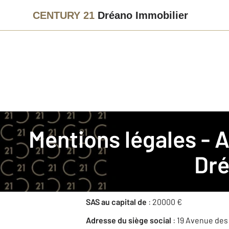
CENTURY 21
Dréano Immobilier
La société
Mentions légales -
Nom commercial
: CENTURY 21 Dréano 
Dré
Raison sociale
: DREANO LA BAULE
RCS
: SAINT NAZAIRE 982169104
SAS au capital de
: 20000 €
Adresse du siège social
: 19 Avenue des