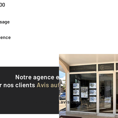
500
ssage
agence
Notre agence est notée
9,0/10
r nos clients
Avis authentifiés par Qualite
Voir tous les avis clients