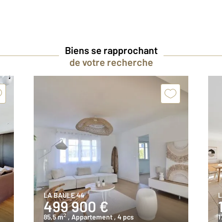
Biens se rapprochant
de votre recherche
LA BAULE 44
L
499 900 €
2
85,5 m
, Appartement
, 4 pcs
1