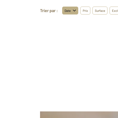
Trier par :
Date
Prix
Surface
Excl