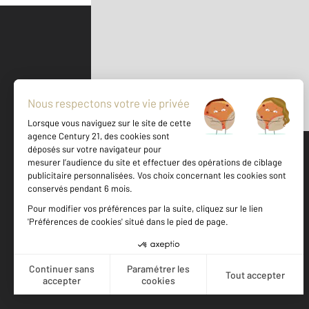
Parlons de vous, parlons biens
500 m
©
Mappy
Votre agence est notée
Achat
Location
Vente
Gestion
9,0
/
10
9,4/10