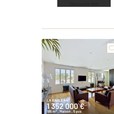
Découvrir nos
offres
LA BAULE 44
1 352 000 €
2
185 m
, Maison
, 5 pcs