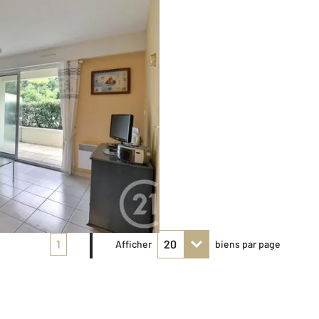
1
Afficher
biens par page